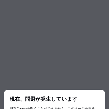
ダイアログの開始
現在、問題が発生しています
現在Canvaを開くことができません。このページを更新し